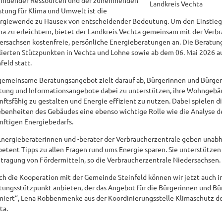
indender Ressourcen und der zunehmenden
stung für Klima und Umwelt ist die
rgiewende zu Hause« von entscheidender Bedeutung. Um den Einstieg 
a zu erleichtern, bietet der Landkreis Vechta gemeinsam mit der Verb
ersachsen kostenfreie, persönliche Energieberatungen an. Die Beratun
lierten Stützpunkten in Vechta und Lohne sowie ab dem 06. Mai 2026 a
feld statt.
gemeinsame Beratungsangebot zielt darauf ab, Bürgerinnen und Bürger 
tung und Informationsangebote dabei zu unterstützen, ihre Wohngebä
nftsfähig zu gestalten und Energie effizient zu nutzen. Dabei spielen di
benheiten des Gebäudes eine ebenso wichtige Rolle wie die Analyse d
nftigen Energiebedarfs.
Energieberaterinnen und -berater der Verbraucherzentrale geben unab
etent Tipps zu allen Fragen rund ums Energie sparen. Sie unterstützen
tragung von Fördermitteln, so die Verbraucherzentrale Niedersachsen.
ch die Kooperation mit der Gemeinde Steinfeld können wir jetzt auch i
tungsstützpunkt anbieten, der das Angebot für die Bürgerinnen und Bü
miert“, Lena Robbenmenke aus der Koordinierungsstelle Klimaschutz de
ta.