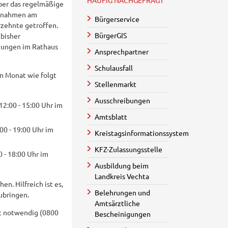
HÄUFIG NACHGEFRAGT
über das regelmäßige
aßnahmen am
Bürgerservice
zehnte getroffen.
BürgerGIS
 bisher
tungen im Rathaus
Ansprechpartner
Schulausfall
n Monat wie folgt
Stellenmarkt
Ausschreibungen
12:00 - 15:00 Uhr im
Amtsblatt
00 - 19:00 Uhr im
Kreistagsinformationssystem
KFZ-Zulassungsstelle
 - 18:00 Uhr im
Ausbildung beim
Landkreis Vechta
n. Hilfreich ist es,
Belehrungen und
ubringen.
Amtsärztliche
ist notwendig (0800
Bescheinigungen