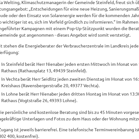
la Welting, Klimaschutzmanagerin der Gemeinde Steinfeld, freut sich 
tungsangebot: „Entscheidungen für eine neue Heizung, Sanierungsm
ude oder den Einsatz von Solarenergie werden für die kommenden Jahr
 wichtiger ist es, sich im Vorfeld gründlich zu informieren.“ Im Rahmen
hgeführter Kampagnen mit einem Pop-Up-Stützpunkt wurden die Bera
Gemeinde gut angenommen - dieses Angebot wird somit verstetigt.
t stehen die Energieberater der Verbraucherzentrale im Landkreis jede
Verfügung:
In Steinfeld berät Herr Nienaber jeden ersten Mittwoch im Monat von 
Rathaus (Rathausplatz 13, 49439 Steinfeld).
In Vechta berät Herr Seidlitz jeden zweiten Dienstag im Monat von 16:
Kreishaus (Ravensbergerstraße 20, 49377 Vechta).
In Lohne berät Herr Nienaber jeden dritten Montag im Monat von 13:30
Rathaus (Vogtstraße 26, 49393 Lohne).
die persönliche und kostenlose Beratung sind bis zu 45 Minuten vorgesehe
agekräftige Unterlagen und Fotos zu dem Haus oder der Wohnung mitz
Zugang ist jeweils barrierefrei. Eine telefonische Terminvereinbarung 
802 400, kostenfrei).