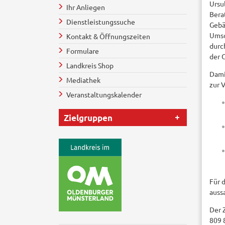
Ursu
Ihr Anliegen
Bera
Dienstleistungssuche
Gebä
Umso
Kontakt & Öffnungszeiten
durc
Formulare
der 
Landkreis Shop
Dami
Mediathek
zur 
Veranstaltungskalender
Zielgruppen
Für 
auss
Der 
809 