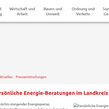
d
Wirtschaft und
Bauen und
Ordnung und
Soz
g
Arbeit
Umwelt
Verkehr
Ge
ktuelles
Pressemitteilungen
rsönliche Energie-Beratungen im Landkreis
sichts steigender Energiepreise,