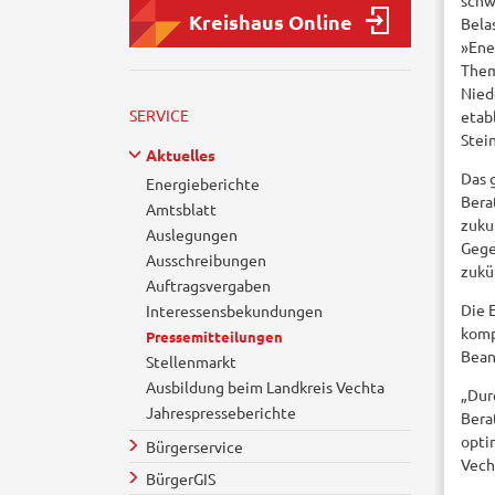
schw
Kreishaus Online
Bela
»Ene
Them
Nied
SERVICE
etab
Stein
Aktuelles
Das 
Energieberichte
Bera
Amtsblatt
zuku
Auslegungen
Gege
Ausschreibungen
zukü
Auftragsvergaben
Die 
Interessensbekundungen
komp
Pressemitteilungen
Bean
Stellenmarkt
Ausbildung beim Landkreis Vechta
„Dur
Jahrespresseberichte
Bera
opti
Bürgerservice
Vech
BürgerGIS