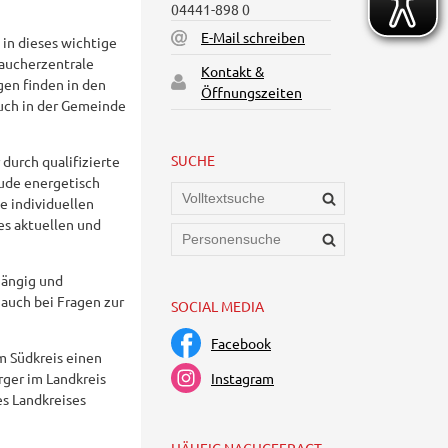
04441-898 0
E-Mail schreiben
in dieses wichtige
raucherzentrale
Kontakt &
gen finden in den
Öffnungszeiten
uch in der Gemeinde
SUCHE
durch qualifizierte
ude energetisch
e individuellen
es aktuellen und
hängig und
 auch bei Fragen zur
SOCIAL MEDIA
Facebook
m Südkreis einen
Instagram
rger im Landkreis
s Landkreises