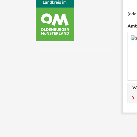
(ode
Amts
W