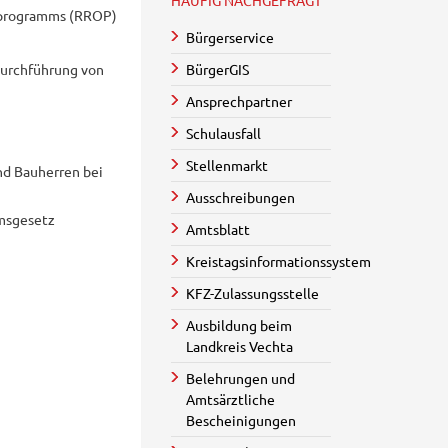
HÄUFIG NACHGEFRAGT
sprogramms (RROP)
Bürgerservice
urchführung von
BürgerGIS
Ansprechpartner
Schulausfall
Stellenmarkt
nd Bauherren bei
Ausschreibungen
msgesetz
Amtsblatt
Kreistagsinformationssystem
KFZ-Zulassungsstelle
Ausbildung beim
Landkreis Vechta
Belehrungen und
Amtsärztliche
Bescheinigungen