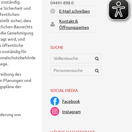
 zuständig,
04441-898 0
he Sicherheit und
E-Mail schreiben
fentlichen
ellt sicher, dass
Kontakt &
tlichen Baurechts
Öffnungszeiten
 die Genehmigung
agt wird, und
 öffentliche
SUCHE
 zuständig für
nkmalschutzbehörde
lege.
hreibung des
n Planungen und
gspläne der
SOCIAL MEDIA
Facebook
Instagram
nderung von