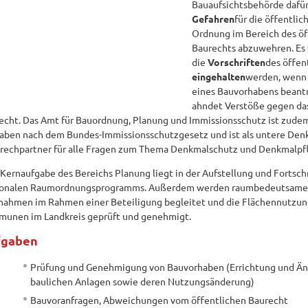
Bauaufsichtsbehörde dafür
Gefahren
für die öffentlic
Ordnung im Bereich des öf
Baurechts abzuwehren. Es st
die
Vorschriften
des öffen
eingehalten
werden, wenn
eines Bauvorhabens beantr
ahndet Verstöße gegen das
echt. Das Amt für Bauordnung, Planung und Immissionsschutz ist zudem
aben nach dem Bundes-Immissionsschutzgesetz und ist als untere De
rechpartner für alle Fragen zum Thema Denkmalschutz und Denkmalpf
 Kernaufgabe des Bereichs Planung liegt in der Aufstellung und Fortsc
onalen Raumordnungsprogramms. Außerdem werden raumbedeutsame
ahmen im Rahmen einer Beteiligung begleitet und die Flächennutzun
unen im Landkreis geprüft und genehmigt.
fgaben
Prüfung und Genehmigung von Bauvorhaben (Errichtung und Ä
baulichen Anlagen sowie deren Nutzungsänderung)
Bauvoranfragen, Abweichungen vom öffentlichen Baurecht