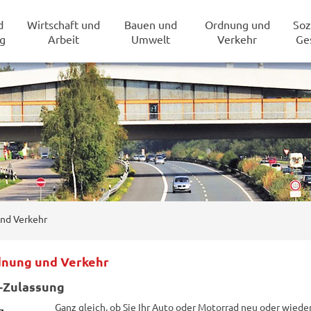
d
Wirtschaft und
Bauen und
Ordnung und
Soz
g
Arbeit
Umwelt
Verkehr
Ge
nd Verkehr
nung und Verkehr
-Zulassung
Ganz gleich, ob Sie Ihr Auto oder Motorrad neu oder wieder