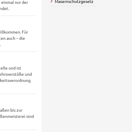
Masernschutzgesetz
 einmal nur der
ndet.
willkommen. Für
ten auch – die
.
elle und ist
kehrsverstöße und
gkeitsverordnung
aßen bis zur
aßenmeisterei sind