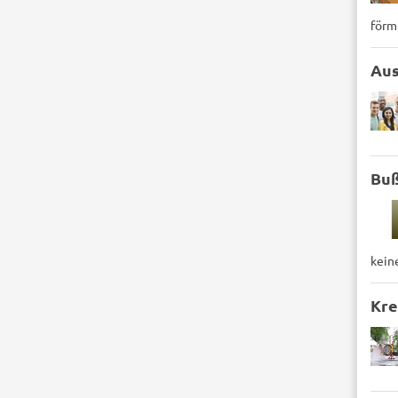
förm
Au
Buß
kein
Kre