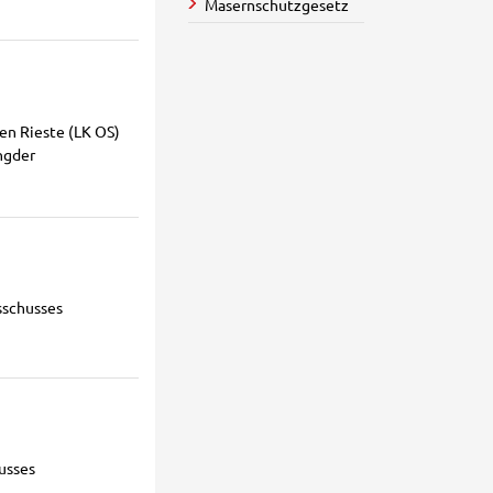
Masernschutzgesetz
en Rieste (LK OS)
ngder
sschusses
usses