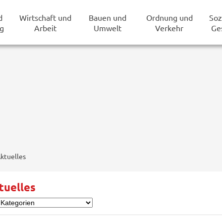
d
Wirtschaft und
Bauen und
Ordnung und
Soz
g
Arbeit
Umwelt
Verkehr
Ge
ktuelles
tuelles