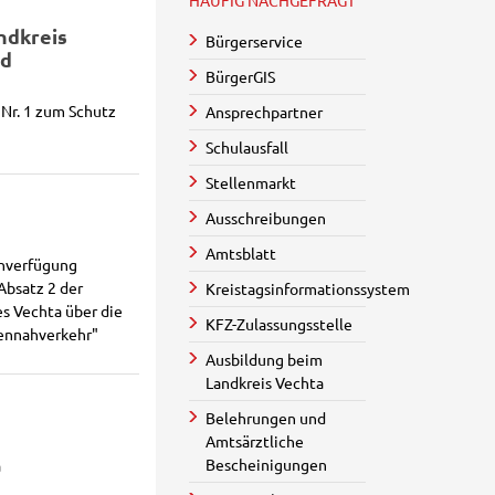
HÄUFIG NACHGEFRAGT
ndkreis
Bürgerservice
rd
BürgerGIS
Nr. 1 zum Schutz
Ansprechpartner
Schulausfall
Stellenmarkt
Ausschreibungen
Amtsblatt
nverfügung
Absatz 2 der
Kreistagsinformationssystem
s Vechta über die
KFZ-Zulassungsstelle
nennahverkehr"
Ausbildung beim
Landkreis Vechta
Belehrungen und
Amtsärztliche
Bescheinigungen
a