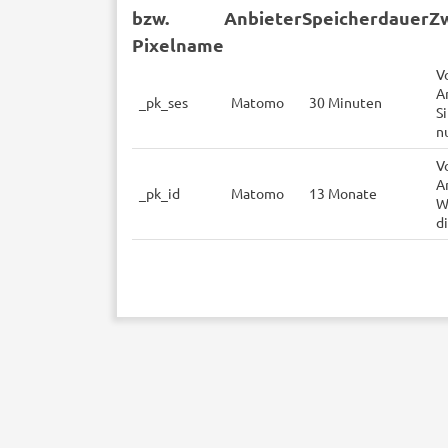
bzw.
Anbieter
Speicherdauer
Z
Pixelname
V
A
_pk_ses
Matomo
30 Minuten
S
n
V
A
_pk_id
Matomo
13 Monate
W
d