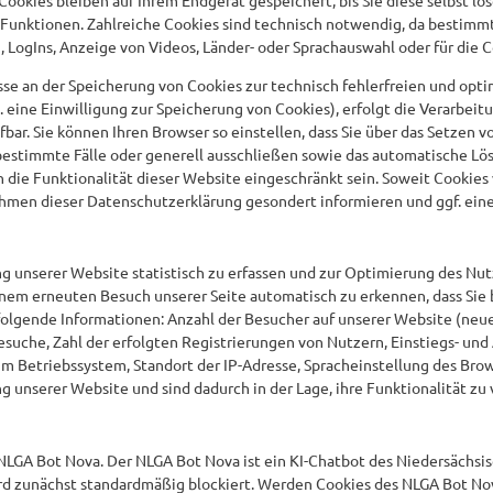
Funktionen. Zahlreiche Cookies sind technisch notwendig, da bestimm
 LogIns, Anzeige von Videos, Länder- oder Sprachauswahl oder für die Co
se an der Speicherung von Cookies zur technisch fehlerfreien und optim
eine Einwilligung zur Speicherung von Cookies), erfolgt die Verarbeitun
rufbar. Sie können Ihren Browser so einstellen, dass Sie über das Setzen
 bestimmte Fälle oder generell ausschließen sowie das automatische L
nn die Funktionalität dieser Website eingeschränkt sein. Soweit Cook
hmen dieser Datenschutzerklärung gesondert informieren und ggf. eine
ng unserer Website statistisch zu erfassen und zur Optimierung des Nu
inem erneuten Besuch unserer Seite automatisch zu erkennen, dass Sie 
folgende Informationen: Anzahl der Besucher auf unserer Website (neu
esuche, Zahl der erfolgten Registrierungen von Nutzern, Einstiegs- und
um Betriebssystem, Standort der IP-Adresse, Spracheinstellung des Bro
 unserer Website und sind dadurch in der Lage, ihre Funktionalität zu
NLGA Bot Nova. Der NLGA Bot Nova ist ein KI-Chatbot des Niedersächsi
rd zunächst standardmäßig blockiert. Werden Cookies des NLGA Bot Nova