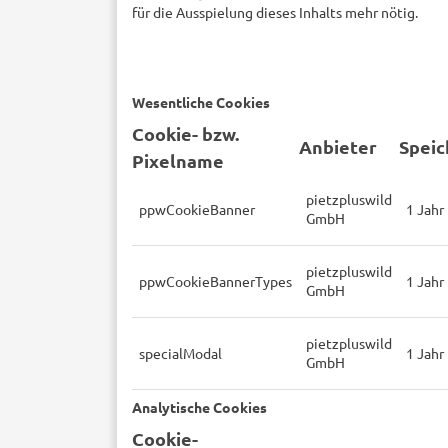
für die Ausspielung dieses Inhalts mehr nötig.
Wesentliche Cookies
Cookie- bzw.
Anbieter
Speic
Pixelname
pietzpluswild
ppwCookieBanner
1 Jahr
GmbH
pietzpluswild
ppwCookieBannerTypes
1 Jahr
GmbH
pietzpluswild
specialModal
1 Jahr
GmbH
Analytische Cookies
Cookie-