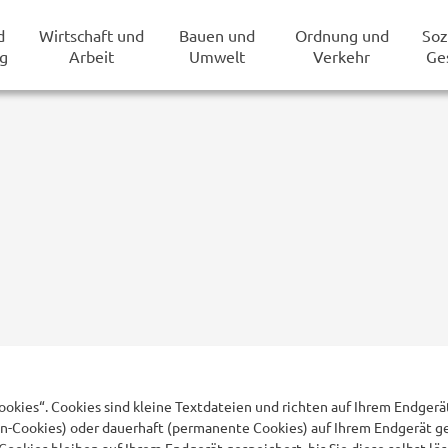
d
Wirtschaft und
Bauen und
Ordnung und
Soz
g
Arbeit
Umwelt
Verkehr
Ge
okies“. Cookies sind kleine Textdateien und richten auf Ihrem Endger
on-Cookies) oder dauerhaft (permanente Cookies) auf Ihrem Endgerät g
ookies bleiben auf Ihrem Endgerät gespeichert, bis Sie diese selbst l