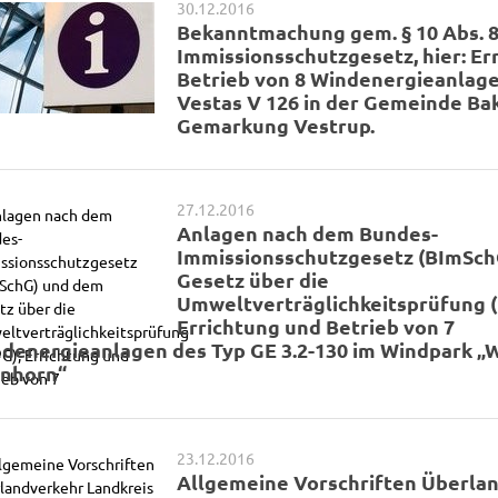
30.12.2016
Bekanntmachung gem. § 10 Abs. 
Immissionsschutzgesetz, hier: Er
Betrieb von 8 Windenergieanlage
Vestas V 126 in der Gemeinde Ba
Gemarkung Vestrup.
27.12.2016
Anlagen nach dem Bundes-
Immissionsschutzgesetz (BImSch
Gesetz über die
Umweltverträglichkeitsprüfung 
Errichtung und Betrieb von 7
denergieanlagen des Typ GE 3.2-130 im Windpark „
nhorn“
23.12.2016
Allgemeine Vorschriften Überla