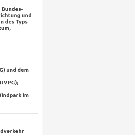
8 Bundes-
richtung und
n des Typs
kum,
G) und dem
(UVPG);
Windpark im
ndverkehr