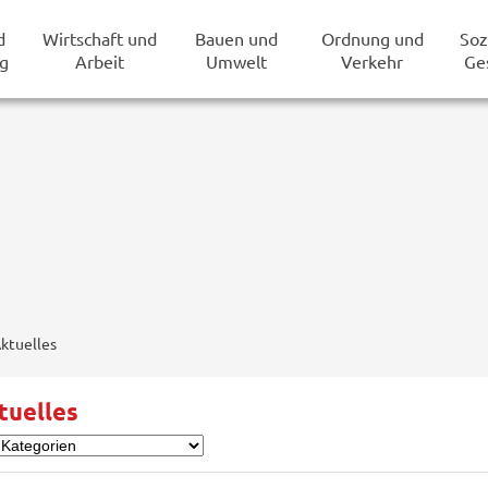
d
Wirtschaft und
Bauen und
Ordnung und
Soz
g
Arbeit
Umwelt
Verkehr
Ge
ktuelles
tuelles