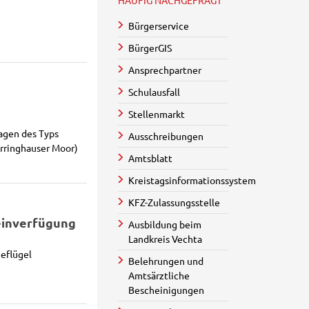
HÄUFIG NACHGEFRAGT
Bürgerservice
BürgerGIS
Ansprechpartner
Schulausfall
Stellenmarkt
agen des Typs
Ausschreibungen
rringhauser Moor)
Amtsblatt
Kreistagsinformationssystem
KFZ-Zulassungsstelle
einverfügung
Ausbildung beim
Landkreis Vechta
eflügel
Belehrungen und
Amtsärztliche
Bescheinigungen