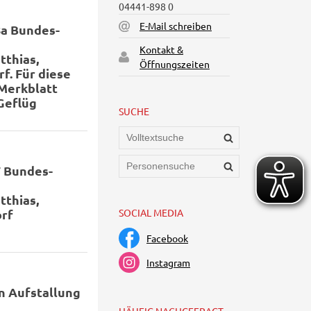
04441-898 0
E-Mail schreiben
8a Bundes-
Kontakt &
tthias,
Öffnungszeiten
f. Für diese
-Merkblatt
Geflüg
SUCHE
7 Bundes-
tthias,
orf
SOCIAL MEDIA
Facebook
Instagram
n Aufstallung