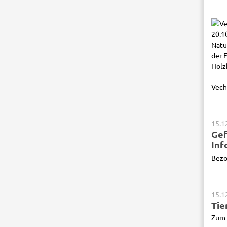
Vech
15.1
Gef
Inf
Bezo
15.1
Tie
Zum 