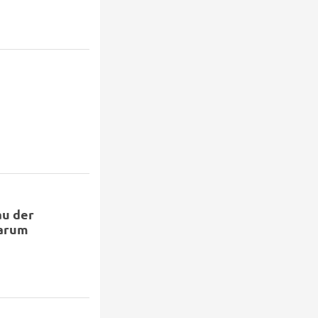
u der
Carum