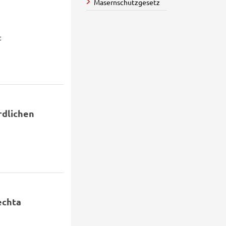
Masernschutzgesetz
t
rdlichen
echta