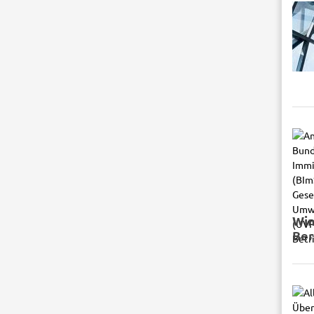
Win
Ber